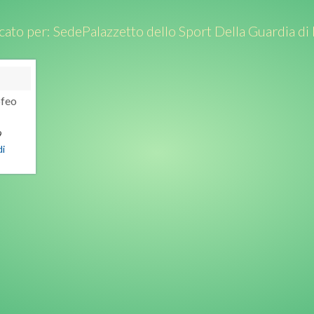
cato per:
Sede
Palazzetto dello Sport Della Guardia di
ofeo
9
di