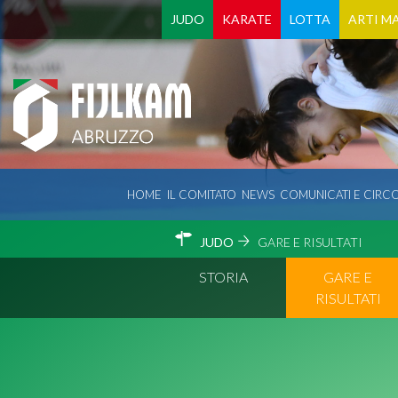
JUDO
KARATE
LOTTA
ARTI MA
HOME
IL COMITATO
NEWS
COMUNICATI E CIRCO
JUDO
GARE E RISULTATI
STORIA
GARE E
RISULTATI