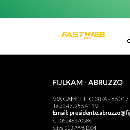
FIJLKAM - ABRUZZO
VIA CAMPETTO 38/A - 65017 
Tel.:347.9554119
Email: presidente.abruzzo@fij
c.f. 05248370586
p.iva 01379961004