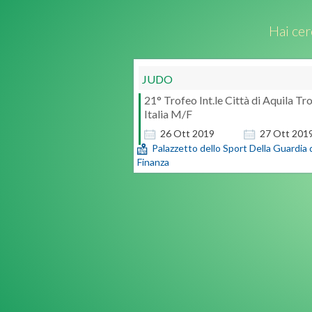
Hai cer
JUDO
21° Trofeo Int.le Città di Aquila Tr
Italia M/F
26
Ott
2019
27
Ott
201
Palazzetto dello Sport Della Guardia 
Finanza