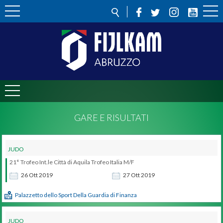
GARE E RISULTATI
JUDO
21° Trofeo Int.le Città di Aquila Trofeo Italia M/F
26
Ott
2019
27
Ott
2019
Palazzetto dello Sport Della Guardia di Finanza
JUDO