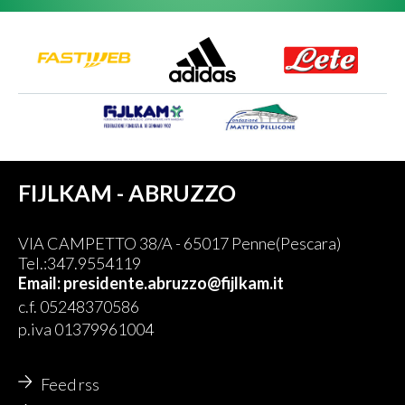
FIJLKAM - ABRUZZO
VIA CAMPETTO 38/A - 65017 Penne(Pescara)
Tel.:347.9554119
Email: presidente.abruzzo@fijlkam.it
c.f. 05248370586
p.iva 01379961004
Feed rss