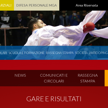
RZIALI
DIFESA PERSONALE MGA
Area Riservata
LARI
SCUOLA E FORMAZIONE
RASSEGNA STAMPA
SOCIETÀ
ANTIDOPING
I
NEWS
COMUNICATI E
RASSEGNA
CIRCOLARI
STAMPA
GARE E RISULTATI