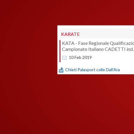
KARATE
KATA - Fase Regionale Qualificazi
Campionato Italiano CADETTI ind
10
Feb
2019
Chieti Palasport colle Dall'Ara