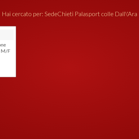
Hai cercato per:
Sede
Chieti Palasport colle Dall\'Ara
one
. M/F