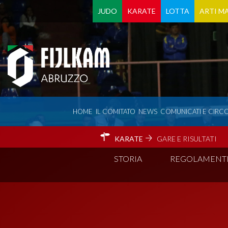
JUDO
KARATE
LOTTA
ARTI MA
HOME
IL COMITATO
NEWS
COMUNICATI E CIRCO
KARATE
GARE E RISULTATI
STORIA
REGOLAMENT