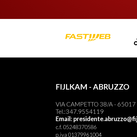
FIJLKAM - ABRUZZO
VIA CAMPETTO 38/A - 65017 
Tel.:347.9554119
Email: presidente.abruzzo@fij
c.f. 05248370586
p.iva 01379961004