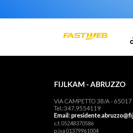
FIJLKAM - ABRUZZO
VIA CAMPETTO 38/A - 65017 
Tel.:347.9554119
Email: presidente.abruzzo@fij
c.f. 05248370586
p.iva 01379961004