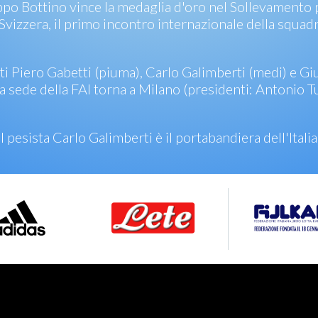
ppo Bottino vince la medaglia d'oro nel Sollevamento 
 Svizzera, il primo incontro internazionale della squad
isti Piero Gabetti (piuma), Carlo Galimberti (medi) e 
 sede della FAI torna a Milano (presidenti: Antonio Tur
pesista Carlo Galimberti è il portabandiera dell'Italia