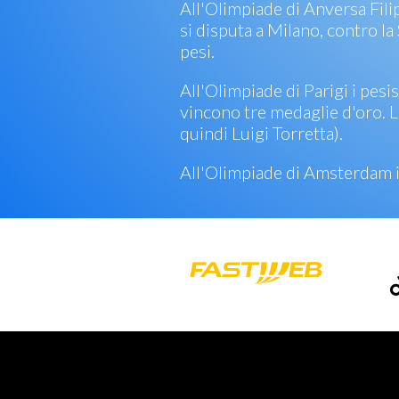
All'Olimpiade di Anversa Fili
si disputa a Milano, contro la
pesi.
All'Olimpiade di Parigi i pes
vincono tre medaglie d'oro. La
quindi Luigi Torretta).
All'Olimpiade di Amsterdam il 