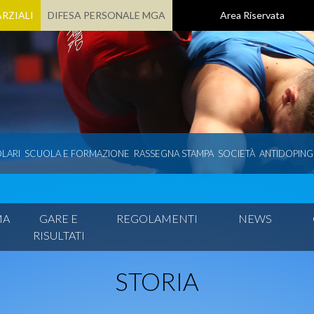
RZIALI
DIFESA PERSONALE MGA
Area Riservata
LARI
SCUOLA E FORMAZIONE
RASSEGNA STAMPA
SOCIETÀ
ANTIDOPING
MA
GARE E
REGOLAMENTI
NEWS
RISULTATI
STORIA