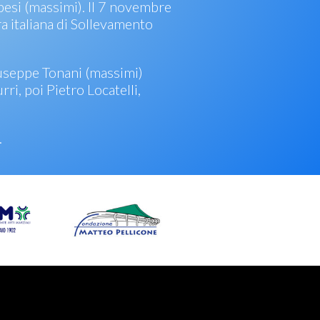
pesi (massimi). Il 7 novembre
ra italiana di Sollevamento
Giuseppe Tonani (massimi)
ri, poi Pietro Locatelli,
.