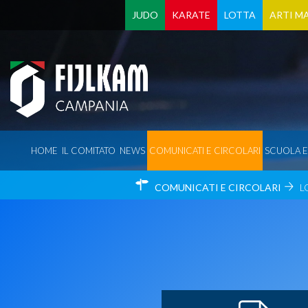
JUDO
KARATE
LOTTA
ARTI MA
HOME
IL COMITATO
NEWS
COMUNICATI E CIRCOLARI
SCUOLA 
COMUNICATI E CIRCOLARI
L