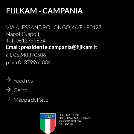
FIJLKAM - CAMPANIA
VIA ALESSANDRO LONGO, 46/E - 80127
Napoli(Napoli)
Tel.:0815795834
Email: presidente.campania@fijlkam.it
c.f. 05248370586
p.iva 01379961004
Feed rss
Cerca
Mappa del Sito