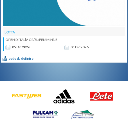
LOTTA
OPEN D'lTALlA GR/SL/FEMMINlLE
05
Dic
2026
05
Dic
2026
sede da definire