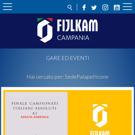
GARE ED EVENTI
Hai cercato per:
Sede
Palapellicone