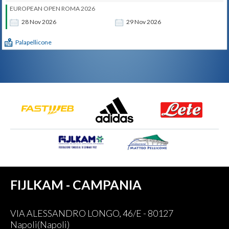
EUROPEAN OPEN ROMA 2026
28
Nov
2026
29
Nov
2026
Palapellicone
FIJLKAM - CAMPANIA
VIA ALESSANDRO LONGO, 46/E - 80127
Napoli(Napoli)