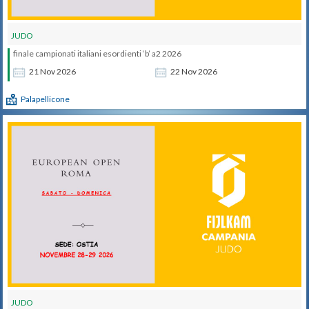
JUDO
finale campionati italiani esordienti ‘b’ a2 2026
21
Nov
2026
22
Nov
2026
Palapellicone
JUDO