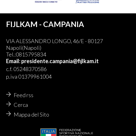
FIJLKAM - CAMPANIA
VIA ALESSANDRO LONGO, 46/E - 80127
Napoli(Napoli)
Tel.:0815795834
Email: presidente.campania@fijlkam.it
c.f. 05248370586
p.iva 01379961004
Feed rss
Cerca
Mappa del Sito