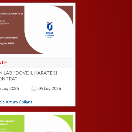
ATE
 LAB "DOVE IL KARATE SI
ONTRA"
5
Lug
2026
05
Lug
2026
dio Arturo Collana