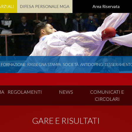
RZIALI
DIFESA PERSONALE MGA
Area Riservata
E FORMAZIONE
RASSEGNA STAMPA
SOCIETÀ
ANTIDOPING
TESSERAMENT
MA
REGOLAMENTI
NEWS
COMUNICATI E
CIRCOLARI
GARE E RISULTATI