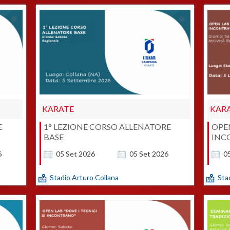
KARATE
KAR
E
1° LEZIONE CORSO ALLENATORE
OPEN
BASE
INC
6
05
Set
2026
05
Set
2026
0
Stadio Arturo Collana
Sta