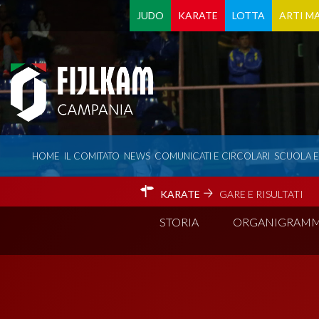
JUDO
KARATE
LOTTA
ARTI MA
HOME
IL COMITATO
NEWS
COMUNICATI E CIRCOLARI
SCUOLA 
KARATE
GARE E RISULTATI
STORIA
ORGANIGRAM