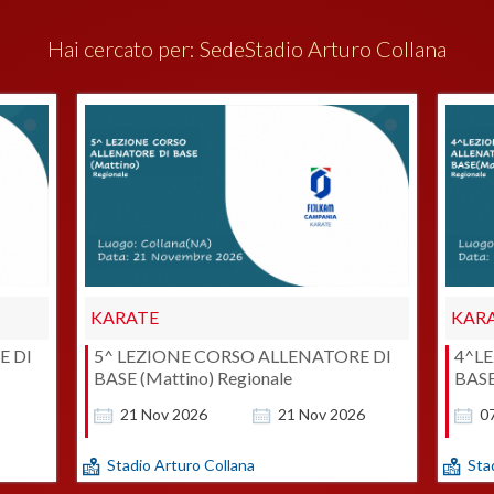
Hai cercato per:
Sede
Stadio Arturo Collana
KARATE
KAR
E DI
5^ LEZIONE CORSO ALLENATORE DI
4^L
BASE (Mattino) Regionale
BASE
21
Nov
2026
21
Nov
2026
0
Stadio Arturo Collana
Sta