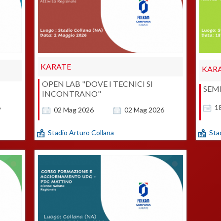
KARATE
KAR
OPEN LAB "DOVE I TECNICI SI
SEM
INCONTRANO"
6
1
02
Mag
2026
02
Mag
2026
Stadio Arturo Collana
Sta