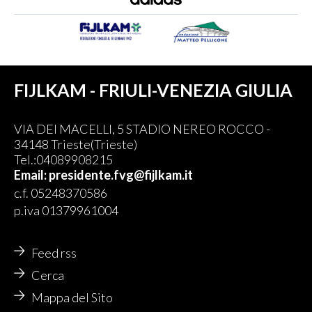
FIJLKAM - FRIULI-VENEZIA GIULIA
VIA DEI MACELLI, 5 STADIO NEREO ROCCO -
34148 Trieste(Trieste)
Tel.:04089908215
Email: presidente.fvg@fijlkam.it
c.f. 05248370586
p.iva 01379961004
Feed rss
Cerca
Mappa del Sito