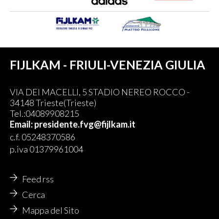
FIJLKAM - FRIULI-VENEZIA GIULIA
VIA DEI MACELLI, 5 STADIO NEREO ROCCO -
34148 Trieste(Trieste)
Tel.:04089908215
Email: presidente.fvg@fijlkam.it
c.f. 05248370586
p.iva 01379961004
Feed rss
Cerca
Mappa del Sito