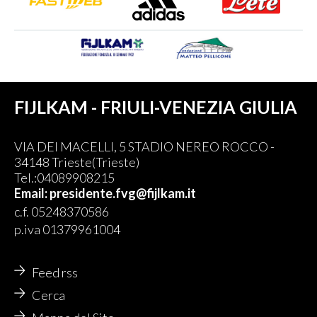
FIJLKAM - FRIULI-VENEZIA GIULIA
VIA DEI MACELLI, 5 STADIO NEREO ROCCO -
34148 Trieste(Trieste)
Tel.:04089908215
Email: presidente.fvg@fijlkam.it
c.f. 05248370586
p.iva 01379961004
Feed rss
Cerca