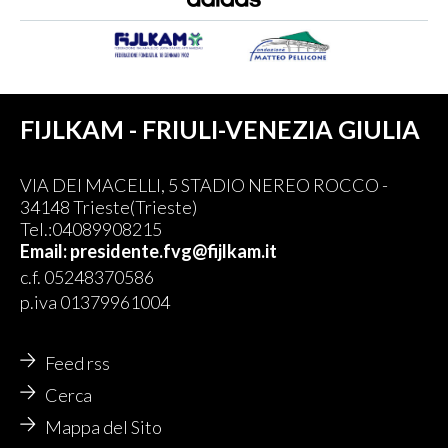
FIJLKAM - FRIULI-VENEZIA GIULIA
VIA DEI MACELLI, 5 STADIO NEREO ROCCO -
34148 Trieste(Trieste)
Tel.:04089908215
Email: presidente.fvg@fijlkam.it
c.f. 05248370586
p.iva 01379961004
Feed rss
Cerca
Mappa del Sito