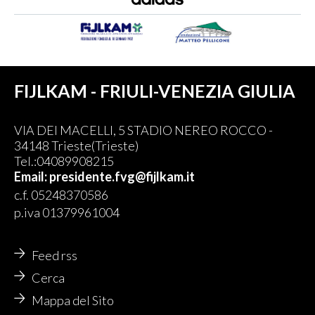
FIJLKAM - FRIULI-VENEZIA GIULIA
VIA DEI MACELLI, 5 STADIO NEREO ROCCO -
34148 Trieste(Trieste)
Tel.:04089908215
Email: presidente.fvg@fijlkam.it
c.f. 05248370586
p.iva 01379961004
Feed rss
Cerca
Mappa del Sito