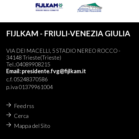
FIJLKAM - FRIULI-VENEZIA GIULIA
VIA DEI MACELLI, 5 STADIO NEREO ROCCO -
34148 Trieste(Trieste)
Tel.:04089908215
Email: presidente.fvg@fijlkam.it
c.f. 05248370586
p.iva 01379961004
Feed rss
Cerca
Mappa del Sito