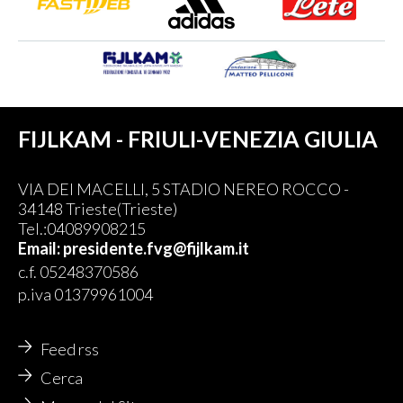
FIJLKAM - FRIULI-VENEZIA GIULIA
VIA DEI MACELLI, 5 STADIO NEREO ROCCO -
34148 Trieste(Trieste)
Tel.:04089908215
Email: presidente.fvg@fijlkam.it
c.f. 05248370586
p.iva 01379961004
Feed rss
Cerca