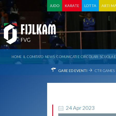
JUDO
KARATE
LOTTA
ARTI MA
HOME
IL COMITATO
NEWS
COMUNICATI E CIRCOLARI
SCUOLA 
GARE ED EVENTI
CTR GAMES
24
Apr
2023