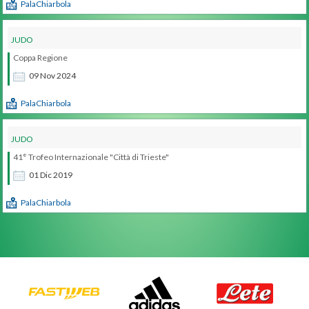
PalaChiarbola
JUDO
Coppa Regione
09
Nov
2024
PalaChiarbola
JUDO
41° Trofeo Internazionale "Città di Trieste"
01
Dic
2019
PalaChiarbola