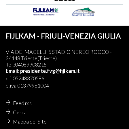
FIJLKAM - FRIULI-VENEZIA GIULIA
VIA DEI MACELLI, 5 STADIO NEREO ROCCO -
34148 Trieste(Trieste)
Tel.:04089908215
Email: presidente.fvg@fijlkam.it
c.f. 05248370586
p.iva 01379961004
Feed rss
Cerca
Mappa del Sito