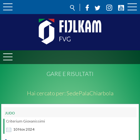
GARE E RISULTATI
Hai cercato per:
Sede
PalaChiarbola
JUDO
Criterium Giovanissimi
10
Nov
2024