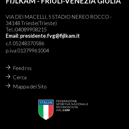
FIJLKAM - FRIULI-VENEZIA GIULIA
VIA DEI MACELLI, 5 STADIO NEREO ROCCO -
34148 Trieste(Trieste)
Tel.:04089908215
Email: presidente.fvg@fijlkam.it
c.f. 05248370586
p.iva 01379961004
Feed rss
Cerca
Mappa del Sito