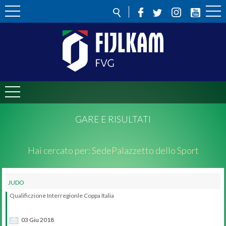
GARE E RISULTATI
Hai cercato per:
Sede
Palazzetto dello Sport
JUDO
Qualificzione Interregionle Coppa Italia
judo
03
Giu
2018