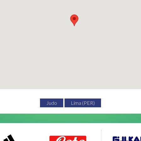
Judo
Lima (PER)