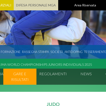
RZIALI
DIFESA PERSONALE MGA
Area Riservata
E FORMAZIONE
RASSEGNA STAMPA
SOCIETÀ
ANTIDOPING
TESSERAMENT
LIMA WORLD CHAMPIONSHIPS JUNIORS INDIVIDUALS 2025
MA
GARE E
REGOLAMENTI
NEWS
RISULTATI
JUDO