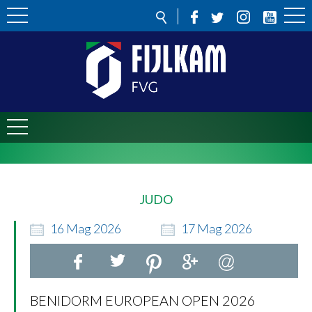
JUDO
16
Mag
2026
17
Mag
2026
BENIDORM EUROPEAN OPEN 2026