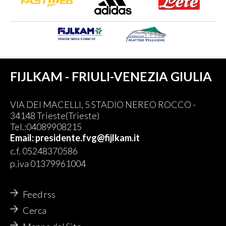
FIJLKAM - FRIULI-VENEZIA GIULIA
VIA DEI MACELLI, 5 STADIO NEREO ROCCO -
34148 Trieste(Trieste)
Tel.:04089908215
Email: presidente.fvg@fijlkam.it
c.f. 05248370586
p.iva 01379961004
Feed rss
Cerca