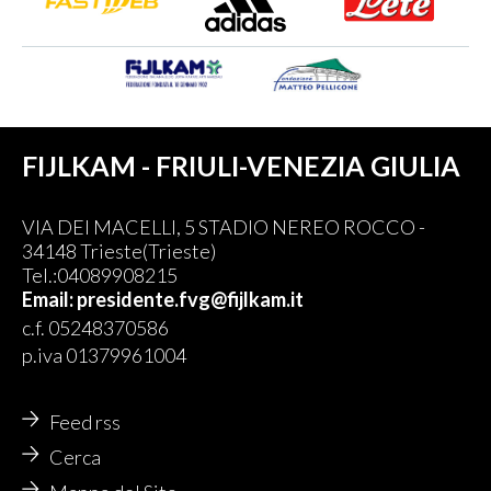
FIJLKAM - FRIULI-VENEZIA GIULIA
VIA DEI MACELLI, 5 STADIO NEREO ROCCO -
34148 Trieste(Trieste)
Tel.:04089908215
Email: presidente.fvg@fijlkam.it
c.f. 05248370586
p.iva 01379961004
Feed rss
Cerca