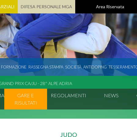
RZIALI
DIFESA PERSONALE MGA
Area Riservata
E FORMAZIONE
RASSEGNA STAMPA
SOCIETÀ
ANTIDOPING
TESSERAMENT
GRAND PRIX CA/JU - 28^ ALPE ADRIA
MA
GARE E
REGOLAMENTI
NEWS
RISULTATI
JUDO