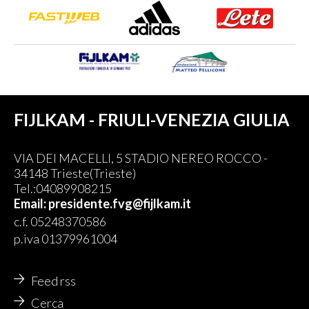
FIJLKAM - FRIULI-VENEZIA GIULIA
VIA DEI MACELLI, 5 STADIO NEREO ROCCO -
34148 Trieste(Trieste)
Tel.:04089908215
Email: presidente.fvg@fijlkam.it
c.f. 05248370586
p.iva 01379961004
Feed rss
Cerca