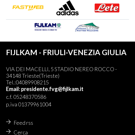
FIJLKAM - FRIULI-VENEZIA GIULIA
VIA DEI MACELLI, 5 STADIO NEREO ROCCO -
34148 Trieste(Trieste)
Tel.:04089908215
Email: presidente.fvg@fijlkam.it
c.f. 05248370586
p.iva 01379961004
Feed rss
Cerca