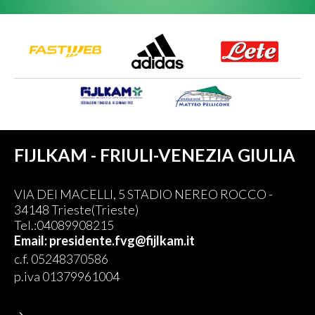
FIJLKAM - FRIULI-VENEZIA GIULIA
VIA DEI MACELLI, 5 STADIO NEREO ROCCO -
34148 Trieste(Trieste)
Tel.:04089908215
Email: presidente.fvg@fijlkam.it
c.f. 05248370586
p.iva 01379961004