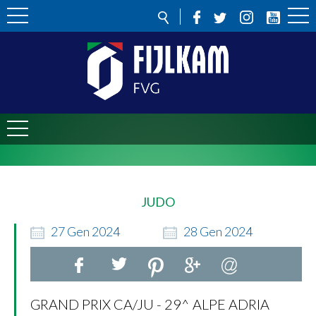
JUDO
27
Gen
2024
28
Gen
2024
GRAND PRIX CA/JU - 29^ ALPE ADRIA