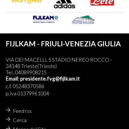
FIJLKAM - FRIULI-VENEZIA GIULIA
VIA DEI MACELLI, 5 STADIO NEREO ROCCO -
34148 Trieste(Trieste)
Tel.:04089908215
Email: presidente.fvg@fijlkam.it
c.f. 05248370586
p.iva 01379961004
Feed rss
Cerca