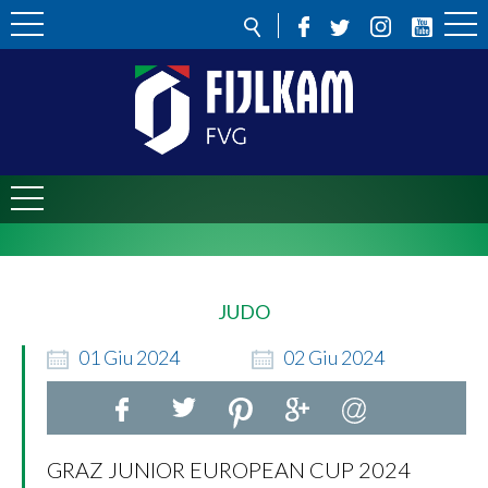
JUDO
01
Giu
2024
02
Giu
2024
GRAZ JUNIOR EUROPEAN CUP 2024