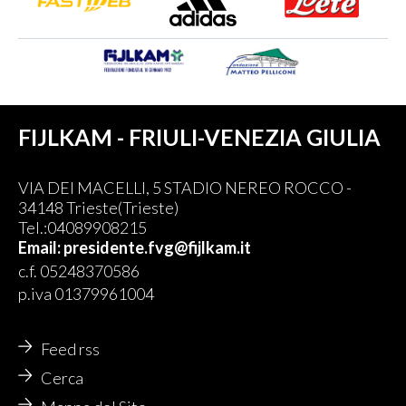
FIJLKAM - FRIULI-VENEZIA GIULIA
VIA DEI MACELLI, 5 STADIO NEREO ROCCO -
34148 Trieste(Trieste)
Tel.:04089908215
Email: presidente.fvg@fijlkam.it
c.f. 05248370586
p.iva 01379961004
Feed rss
Cerca