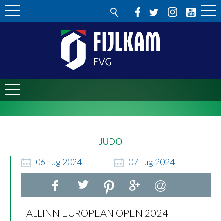
JUDO
06
Lug
2024
07
Lug
2024
TALLINN EUROPEAN OPEN 2024