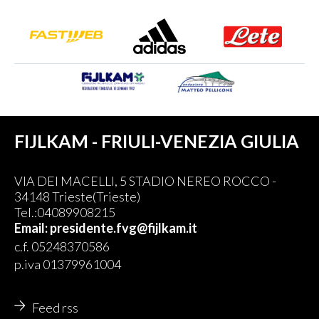
FIJLKAM - FRIULI-VENEZIA GIULIA
VIA DEI MACELLI, 5 STADIO NEREO ROCCO -
34148 Trieste(Trieste)
Tel.:04089908215
Email: presidente.fvg@fijlkam.it
c.f. 05248370586
p.iva 01379961004
Feed rss