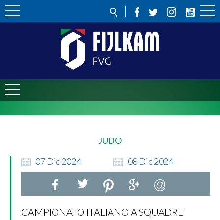
JUDO
07
Dic
2024
08
Dic
2024
CAMPIONATO ITALIANO A SQUADRE