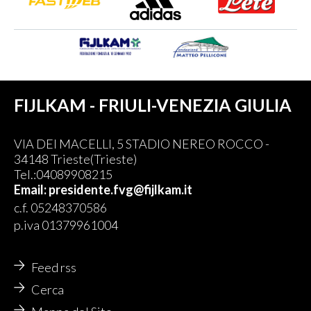
FIJLKAM - FRIULI-VENEZIA GIULIA
VIA DEI MACELLI, 5 STADIO NEREO ROCCO -
34148 Trieste(Trieste)
Tel.:04089908215
Email: presidente.fvg@fijlkam.it
c.f. 05248370586
p.iva 01379961004
Feed rss
Cerca