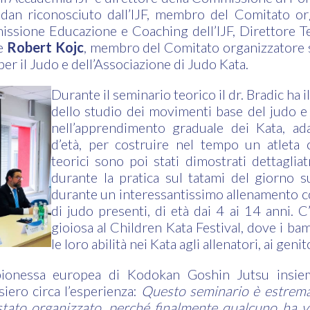
dan riconosciuto dall’IJF, membro del Comitato or
sione Educazione e Coaching dell’IJF, Direttore T
 e
Robert Kojc
, membro del Comitato organizzatore 
per il Judo e dell’Associazione di Judo Kata.
Durante il seminario teorico il dr. Bradic ha 
dello studio dei movimenti base del judo e l
nell’apprendimento graduale dei Kata, ada
d’età, per costruire nel tempo un atleta 
teorici sono poi stati dimostrati dettaglia
durante la pratica sul tatami del giorno s
durante un interessantissimo allenamento c
di judo presenti, di età dai 4 ai 14 anni. C
gioiosa al Children Kata Festival, dove i b
le loro abilità nei Kata agli allenatori, ai genit
pionessa europea di Kodokan Goshin Jutsu insie
siero circa l’esperienza:
Questo seminario è estrem
stato organizzato, perché finalmente qualcuno ha vo