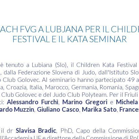
ACH FVG A LUBJANA PER IL CHIL
FESTIVAL E IL KATA SEMINAR
è tenuto a Lubiana (Slo), il Children Kata Festiva
, dalla Federazione Slovena di Judo, dall'Istituto Slo
 Club Golovec. Al seminario hanno partecipato 49 a
, Croazia, Italia, Marocco, Germania, Romania, Spagn
Club Golovec e del Judo Club Polyteam. Per il Friuli
ci:
Alessandro Furchì
,
Marino Gregori
e
Michela
ardo Muzzin
,
Giuliano Casco
,
Marika Sato
,
France
 il dr
Slavisa Bradic
, PhD, Capo della Commissio
l'Accademia IJF e direttore della Commissione di Poli