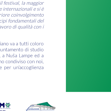
 festival, la maggior
 internazionali e si è
eriore coinvolgimento
cipi fondamentali del
avoro di qualità con i
iano va a tutti coloro
puntamento di studio
ić, a Nuša Lampe ed a
no condiviso con noi,
e per un’accoglienza