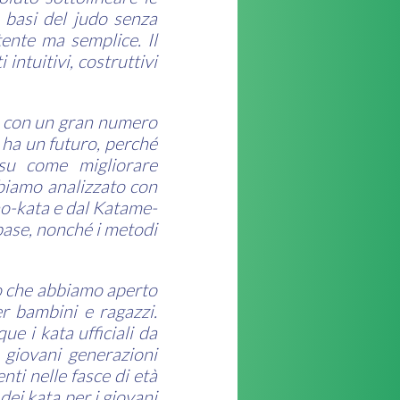
e basi del judo senza
ente ma semplice. Il
intuitivi, costruttivi
ve con un gran numero
o ha un futuro, perché
 su come migliorare
bbiamo analizzato con
o-kata e dal Katame-
base, nonché i metodi
o che abbiamo aperto
r bambini e ragazzi.
ue i kata ufficiali da
 giovani generazioni
nti nelle fasce di età
ei kata per i giovani