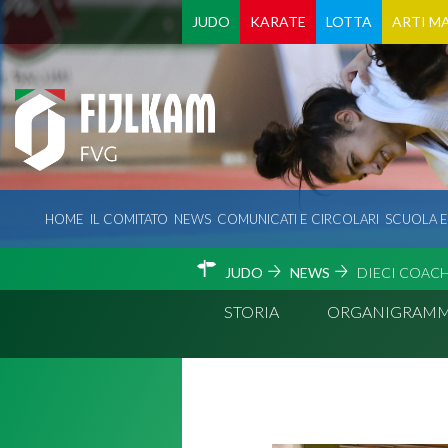
JUDO
KARATE
LOTTA
ARTI MA
HOME
IL COMITATO
NEWS
COMUNICATI E CIRCOLARI
SCUOLA 
JUDO
NEWS
DIECI COACH 
STORIA
ORGANIGRAM