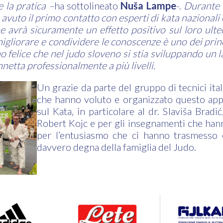
e la pratica –
ha sottolineato
Nuša Lampe
-.
Durante il
avuto il primo contatto con esperti di kata nazionali e
che avrà sicuramente un effetto positivo sul loro ult
migliorare e condividere le conoscenze è uno dei prin
no felice che nel judo sloveno si stia sviluppando un l
nnetta professionalmente a più livelli.
Un grazie da parte del gruppo di tecnici ital
che hanno voluto e organizzato questo ap
sul Kata, in particolare al dr. Slaviša Brad
Robert Kojc e per gli insegnamenti che han
per l’entusiasmo che ci hanno trasmesso 
davvero degna della famiglia del Judo.