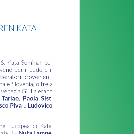
DREN KATA
l & Kata Seminar co-
veno per il Judo e il
llenatori provenienti
a e Slovenia, oltre a
 Venezia Giulia erano
 Tarlao
,
Paola SIst
,
sco Piva
e
Ludovico
ne Europea di Kata,
zia IJF,
Nuša Lampe
,