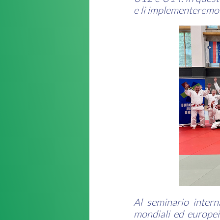
e li implementeremo n
Al seminario inter
mondiali ed europei