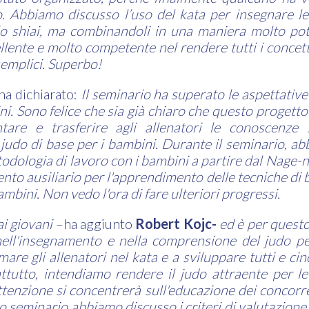
o. Abbiamo discusso l’uso del kata per insegnare l
llo shiai, ma combinandoli in una maniera molto pot
llente e molto competente nel rendere tutti i concetti 
semplici. Superbo!
ha dichiarato:
Il seminario ha superato le aspettati
ni. Sono felice che sia già chiaro che questo progett
entare e trasferire agli allenatori le conoscenze
judo di base per i bambini. Durante il seminario, a
todologia di lavoro con i bambini a partire
dal Nage-n
to ausiliario per l'apprendimento delle tecniche di 
mbini. Non vedo l'ora di fare ulteriori progressi.
ai giovani
–ha aggiunto
Robert Kojc-
ed è per quest
ell'insegnamento e nella comprensione del judo pe
e gli allenatori nel kata e a sviluppare tutti e cinq
ttutto, intendiamo rendere il judo attraente per le
attenzione si concentrerà sull'educazione dei concorre
 seminario abbiamo discusso i criteri di valutazione d