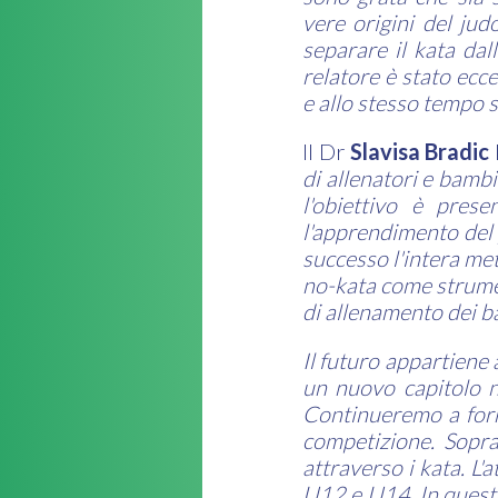
vere origini del jud
separare il kata da
relatore è stato ecce
e allo stesso tempo 
Il Dr
Slavisa Bradic
di allenatori e bambi
l'obiettivo è pres
l'apprendimento del 
successo l'intera me
no-kata come strumen
di allenamento dei ba
Il futuro appartiene 
un nuovo capitolo n
Continueremo a formar
competizione. Sopra
attraverso i kata. L'
U12 e U14. In questo