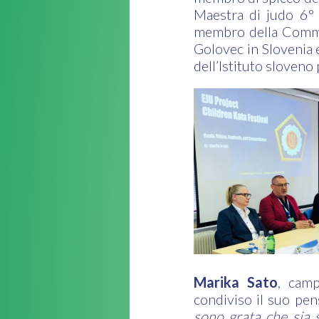
Maestra di judo 6° 
membro della Commis
Golovec in Slovenia
dell’Istituto sloveno 
Marika Sato
, cam
condiviso il suo pen
sono grata che sia 