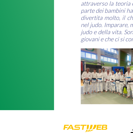
attraverso la teoria 
parte dei bambini ha 
divertita molto, il 
nel judo. Imparare, 
judo e della vita. So
giovani e che ci si co