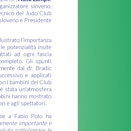
ganizzatore sloveno,
ecnico del Judo Club
sloveno e Presidente
illustrato l’importanza
e potenzialità insite
ttati ad ogni fascia
completo. Gli spunti
tmente dal dr. Bradic
uccessivo e applicati
on i bambini dei Club
’è stata un'atmosfera
ambini hanno mostrato
ori e agli spettatori.
me a Fabio Polo ha
amente importante e
luto sottolineare le