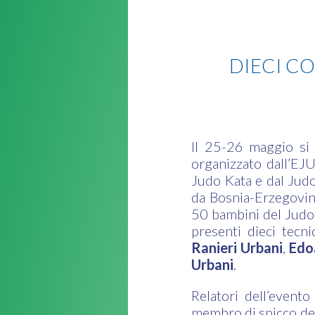
Judo
DIECI CO
Il 25-26 maggio si 
organizzato dall’EJU
Judo Kata e dal Judo
da Bosnia-Erzegovina
50 bambini del Judo 
presenti dieci tecni
Ranieri Urbani
,
Edo
Urbani
.
Relatori dell’evento
membro di spicco del