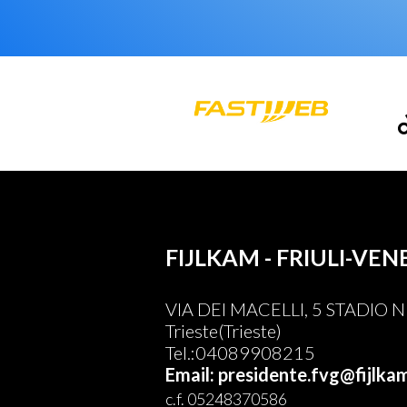
FIJLKAM - FRIULI-VEN
VIA DEI MACELLI, 5 STADIO
Trieste(Trieste)
Tel.:04089908215
Email: presidente.fvg@fijlkam
c.f. 05248370586