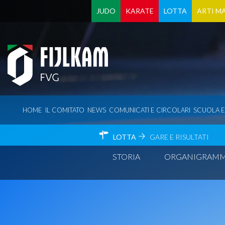
JUDO
KARATE
LOTTA
ARTI MA
HOME
IL COMITATO
NEWS
COMUNICATI E CIRCOLARI
SCUOLA 
LOTTA
GARE E RISULTATI
STORIA
ORGANIGRAM