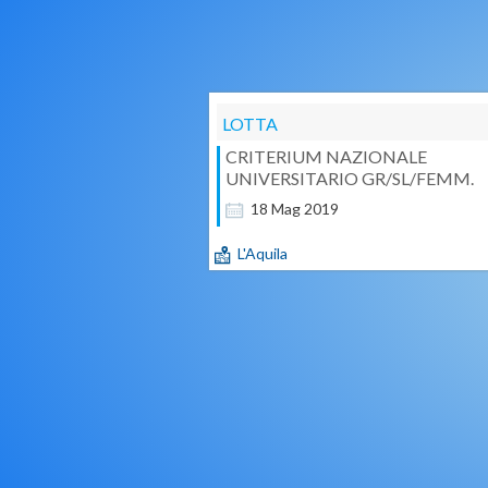
LOTTA
CRITERIUM NAZIONALE
UNIVERSITARIO GR/SL/FEMM.
18
Mag
2019
L'Aquila