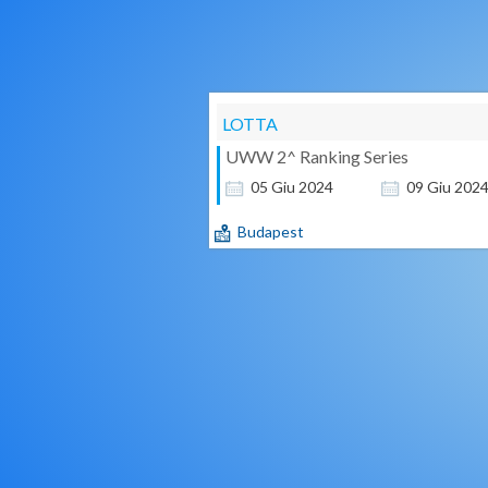
LOTTA
UWW 2^ Ranking Series
05
Giu
2024
09
Giu
202
Budapest