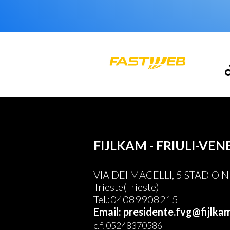
FIJLKAM - FRIULI-VEN
VIA DEI MACELLI, 5 STADIO
Trieste(Trieste)
Tel.:04089908215
Email: presidente.fvg@fijlkam
c.f. 05248370586