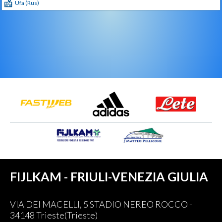
Ufa (Rus)
FIJLKAM - FRIULI-VENEZIA GIULIA
VIA DEI MACELLI, 5 STADIO NEREO ROCCO -
34148 Trieste(Trieste)