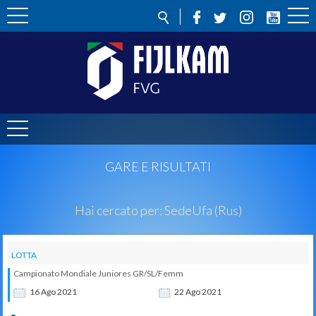
GARE E RISULTATI
Hai cercato per:
Sede
Ufa (Rus)
LOTTA
Campionato Mondiale Juniores GR/SL/Femm
16
Ago
2021
22
Ago
2021