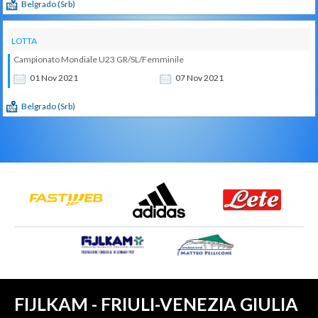
Belgrado (Srb)
LOTTA
Campionato Mondiale U23 GR/SL/Femminile
01
Nov
2021
07
Nov
2021
Belgrado (Srb)
FIJLKAM - FRIULI-VENEZIA GIULIA