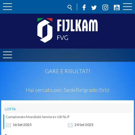
GARE E RISULTATI
Hai cercato per:
Sede
Belgrado (Srb)
LOTTA
Campionato Mondiale Seniores GR/SL/F
16
Set
2023
24
Set
2023