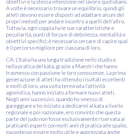
obiettivi e la stessa intenzione nel lavoro quotidiano.
A volte è necessario trovare un equilibrio, quindi gli
atleti devono essere disposti ad adattare alcuni dei
propri metodi per andare incontro a quelli dell’altro.
Tuttavia, ogni coppia ha le sue caratteristiche e
peculiarità, punti di forza e di debolezza, mentalità e
obiettivi specifici; è necessario cercare di capire qual
è il percorso migliore per ciascuna di loro.
CA: L’Italia ha una lunga tradizione nello studio e
nella pratica del kata, grazie a Maestri che hanno
trasmesso con passione le loro conoscenze. La prima
generazione di atleti ha ottenuto risultati eccellenti
e molti di loro, una volta terminata l’attività
agonistica, hanno iniziato a formare nuovi atleti.
Negli anni successivi, quando ho smesso di
gareggiare e ho iniziato a dedicarmi al kata a livello
regionale e poi nazionale, ero convinto che questa
parte del judo non fosse esclusivamente riservata ai
praticanti esperti con molti anni di pratica alle spalle,
ma potesse essere molto utile e apprezzata anche