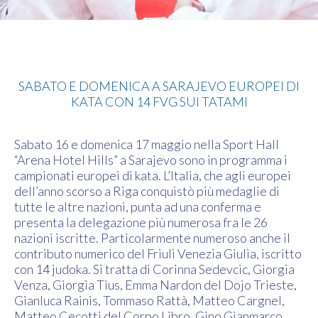
Judo
SABATO E DOMENICA A SARAJEVO EUROPEI DI
KATA CON 14 FVG SUI TATAMI
Sabato 16 e domenica 17 maggio nella Sport Hall
“Arena Hotel Hills” a Sarajevo sono in programma i
campionati europei di kata. L’Italia, che agli europei
dell’anno scorso a Riga conquistò più medaglie di
tutte le altre nazioni, punta ad una conferma e
presenta la delegazione più numerosa fra le 26
nazioni iscritte. Particolarmente numeroso anche il
contributo numerico del Friuli Venezia Giulia, iscritto
con 14 judoka. Si tratta di Corinna Sedevcic, Giorgia
Venza, Giorgia Tius, Emma Nardon del Dojo Trieste,
Gianluca Rainis, Tommaso Rattà, Matteo Cargnel,
Matteo Cecotti del Corpo Libro, Gino Gianmarco