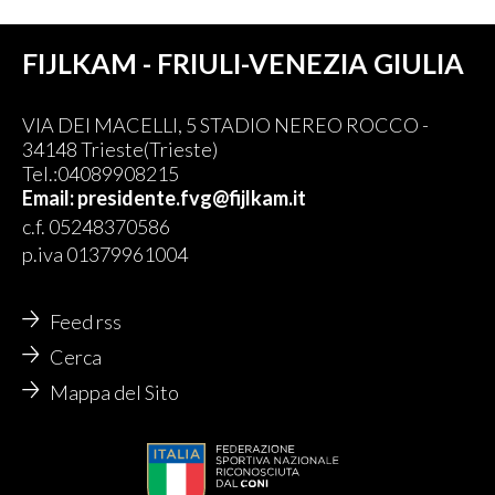
FIJLKAM - FRIULI-VENEZIA GIULIA
VIA DEI MACELLI, 5 STADIO NEREO ROCCO -
34148 Trieste(Trieste)
Tel.:04089908215
Email: presidente.fvg@fijlkam.it
c.f. 05248370586
p.iva 01379961004
Feed rss
Cerca
Mappa del Sito