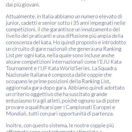
dai più giovani.
Attualmente, in Italia abbiamo un numero elevato di
junior, cadetti e senior sotto i 35 anni impegnati nelle
competizioni, il che garantisce un innalzamento del
livello dei praticanti e una diffusione più ampia della
conoscenza del kata. Ho quindi proposto e introdotto
un circuito di gare nazionali che genera una Ranking
List per ogni kata, nella quale sono incluse anche
alcune competizioni internazionali come l’EJU Kata
Tournament e l’IJF Kata World Series. La Squadra
Nazionale Italiana è composta dalle coppie che
occupano le prime posizioni della Ranking List,
aggiornata gara dopo gara. Abbiamo quindi adottato
un criterio oggettivo che ha suscitato grande
entusiasmo tra gli atleti, poiché ognuno sa di poter
provare a qualificarsi per i Campionati Europei e
Mondiali, tutti con pari opportunità di partenza.
Inoltre, con questo sistema, le nostre coppie più
affermate sono costantemente stimolate a