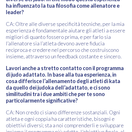
ha influenzato la tua filosofia come allenatore e
leader?
CA: Oltre alle diverse specificità tecniche, per la mia
esperienza è fondamentale aiutare gli atleti a essere
migliori di quanto fossero prima, e per farlo sia
l’allenatore sia l’atleta devono avere fiducia
reciproca e credere nel percorso che costruiscono
insieme, attraverso un feedback costante e sincero.
Lavori anche a stretto contatto con il programma
di judo adattato. In base alla tua esperienza, in
cosa differisce l’allenamento degli atleti di kata
da quello dei judoka dell’adattato, e ci sono
similitudini tra i due ambiti che per te sono
particolarmente significative?
CA: Non credo ci siano differenze sostanziali. Ogni
atleta e ogni coppia ha caratteristiche, bisogni e
obiettivi diversi; sta a noi comprenderli e sviluppare
insieme il programma più adatto. L’obiettivo finale, al