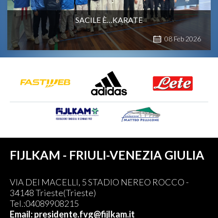
SACILE È…KARATE
08
Feb
2026
FIJLKAM - FRIULI-VENEZIA GIULIA
VIA DEI MACELLI, 5 STADIO NEREO ROCCO -
34148 Trieste(Trieste)
Tel.:04089908215
Email: presidente.fvg@fijlkam.it