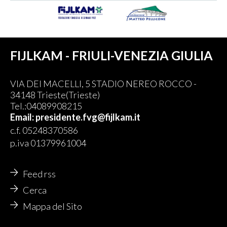
FIJLKAM - FRIULI-VENEZIA GIULIA
VIA DEI MACELLI, 5 STADIO NEREO ROCCO -
34148 Trieste(Trieste)
Tel.:04089908215
Email: presidente.fvg@fijlkam.it
c.f. 05248370586
p.iva 01379961004
Feed rss
Cerca
Mappa del Sito