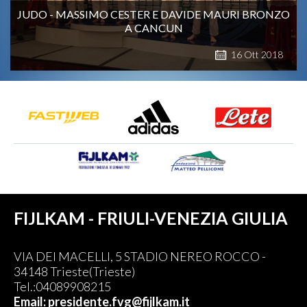
JUDO - MASSIMO CESTER E DAVIDE MAURI BRONZO
A CANCUN
16
Ott
2018
FIJLKAM - FRIULI-VENEZIA GIULIA
VIA DEI MACELLI, 5 STADIO NEREO ROCCO -
34148 Trieste(Trieste)
Tel.:04089908215
Email: presidente.fvg@fijlkam.it