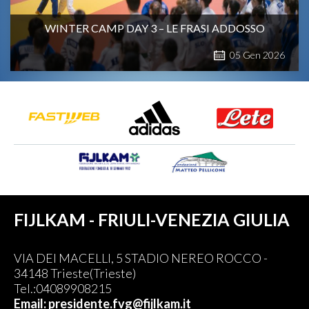
WINTER CAMP DAY 3 – LE FRASI ADDOSSO
05
Gen
2026
FIJLKAM - FRIULI-VENEZIA GIULIA
VIA DEI MACELLI, 5 STADIO NEREO ROCCO -
34148 Trieste(Trieste)
Tel.:04089908215
Email: presidente.fvg@fijlkam.it