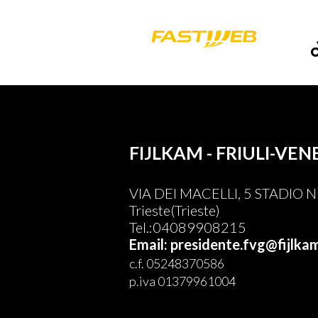
FIJLKAM - FRIULI-VEN
VIA DEI MACELLI, 5 STADIO
Trieste(Trieste)
Tel.:04089908215
Email: presidente.fvg@fijlkam
c.f. 05248370586
p.iva 01379961004