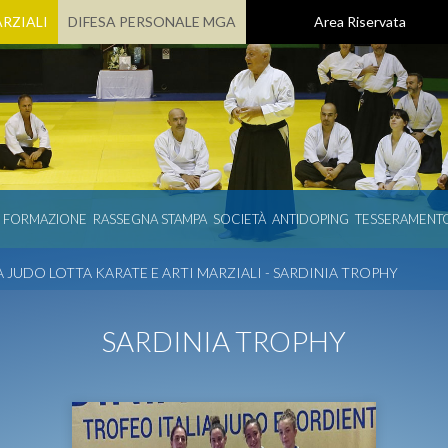
RZIALI
DIFESA PERSONALE MGA
Area Riservata
E FORMAZIONE
RASSEGNA STAMPA
SOCIETÀ
ANTIDOPING
TESSERAMENT
 JUDO LOTTA KARATE E ARTI MARZIALI - SARDINIA TROPHY
SARDINIA TROPHY