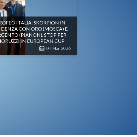
ROFEO ITALIA: SKORPION IN
IDENZA CON ORO (MOSCA) E
GENTO (PIANON). STOP PER
ORUZZI IN EUROPEAN CUP
07
Mar
2026