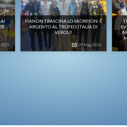
 AI
PIANON TRASCINA LO SKORPION: È
T
ER
ARGENTO AL TROFEO ITALIA DI
EV
VEROLI!
AR
M
2025
09
Mag
2026