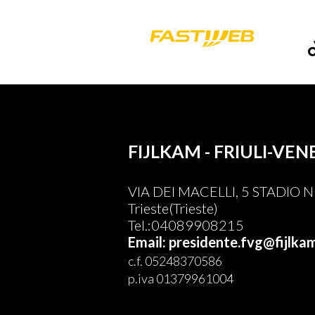
FIJLKAM - FRIULI-VEN
VIA DEI MACELLI, 5 STADIO
Trieste(Trieste)
Tel.:04089908215
Email: presidente.fvg@fijlkam
c.f. 05248370586
p.iva 01379961004