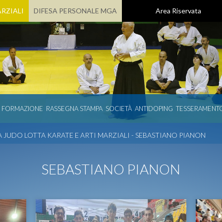
RZIALI
DIFESA PERSONALE MGA
Area Riservata
E FORMAZIONE
RASSEGNA STAMPA
SOCIETÀ
ANTIDOPING
TESSERAMENT
 JUDO LOTTA KARATE E ARTI MARZIALI - SEBASTIANO PIANON
SEBASTIANO PIANON