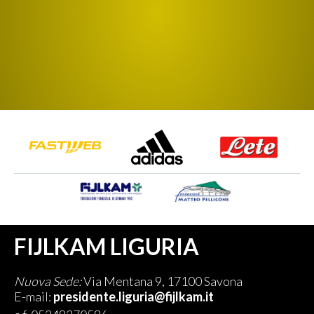
FIJLKAM LIGURIA
Nuova Sede:
Via Mentana 9, 17100 Savona
E-mail:
presidente.liguria@fijlkam.it