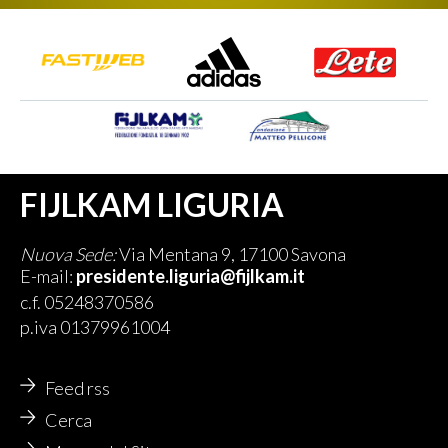
FIJLKAM LIGURIA
Nuova Sede:
Via Mentana 9, 17100 Savona
E-mail:
presidente.liguria@fijlkam.it
c.f. 05248370586
p.iva 01379961004
Feed rss
Cerca