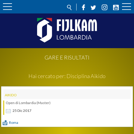
GARE E RISULTATI
Hai cercato per:
Disciplina
Aikido
AIKIDO
Open di Lombardia (Master)
25
Dic
2017
Roma