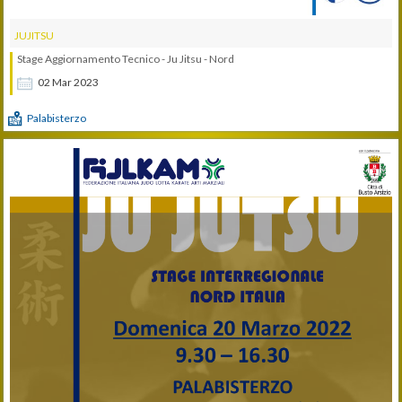
JUJITSU
Stage Aggiornamento Tecnico - Ju Jitsu - Nord
02
Mar
2023
Palabisterzo