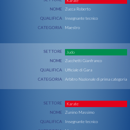
Karate
NOME
Zucca Roberto
QUALIFICA
Insegnante tecnico
CATEGORIA
Maestro
SETTORE
Judo
NOME
Zucchetti Gianfranco
QUALIFICA
Ufficiale di Gara
CATEGORIA
Arbitro Nazionale di prima categoria
SETTORE
Karate
NOME
Zunino Massimo
QUALIFICA
Insegnante tecnico