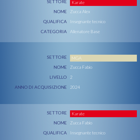
SETTORE
Karate
NOME
Zucca Alex
QUALIFICA
Insegnante tecnico
CATEGORIA
Allenatore Base
SETTORE
MGA
NOME
Zucca Fabio
LIVELLO
2
ANNO DI ACQUISIZIONE
2024
SETTORE
Karate
NOME
Zucca Fabio
QUALIFICA
Insegnante tecnico