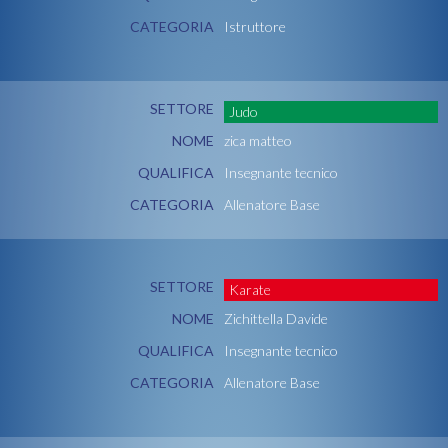
CATEGORIA
Istruttore
SETTORE
Judo
NOME
zica matteo
QUALIFICA
Insegnante tecnico
CATEGORIA
Allenatore Base
SETTORE
Karate
NOME
Zichittella Davide
QUALIFICA
Insegnante tecnico
CATEGORIA
Allenatore Base