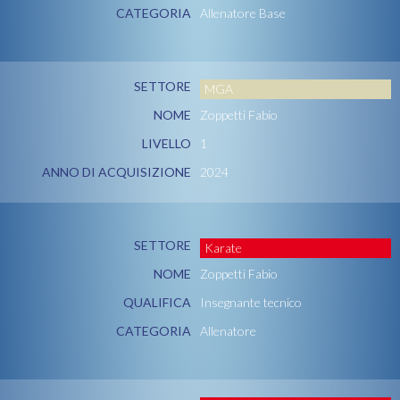
CATEGORIA
Allenatore Base
SETTORE
MGA
NOME
Zoppetti Fabio
LIVELLO
1
ANNO DI ACQUISIZIONE
2024
SETTORE
Karate
NOME
Zoppetti Fabio
QUALIFICA
Insegnante tecnico
CATEGORIA
Allenatore