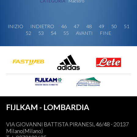
CATEGORIA
Maestro
INIZIO
INDIETRO
46
47
48
49
50
51
52
53
54
55
AVANTI
FINE
FIJLKAM - LOMBARDIA
VIA GIOVANNI BATTISTA PIRANESI, 46/48 - 20137
Milano(Milano)