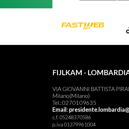
FIJLKAM - LOMBARDI
VIA GIOVANNI BATTISTA PIRAN
Milano(Milano)
Tel.:0270109635
Email: presidente.lombardia@
c.f. 05248370586
p.iva 01379961004